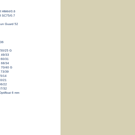
 HM44/0.6
 SC75/0.7
Sun Guard 52
/36
t 50/25 G
e 49/33
l 60/31
l 68/34
l 70/40 G
l 73/39
25/14
40/21
36/22
37/32
Optifloat 6 mm