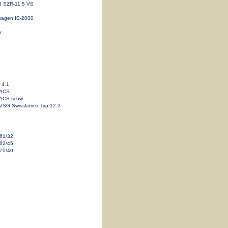
 SZR-11.5 VS
wagen IC-2000
r
 4.1
 ACS
 ACS schw.
h, VSG Swisslamex Typ 12-2
 61/32
 62/45
 70/40