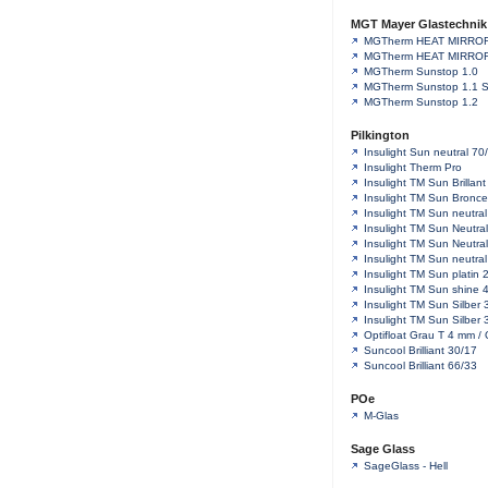
MGT Mayer Glastechnik
MGTherm HEAT MIRROR
MGTherm HEAT MIRROR
MGTherm Sunstop 1.0
MGTherm Sunstop 1.1 
MGTherm Sunstop 1.2
Pilkington
Insulight Sun neutral 70
Insulight Therm Pro
Insulight TM Sun Brillan
Insulight TM Sun Bronc
Insulight TM Sun neutra
Insulight TM Sun Neutra
Insulight TM Sun Neutra
Insulight TM Sun neutra
Insulight TM Sun platin 
Insulight TM Sun shine 
Insulight TM Sun Silber 
Insulight TM Sun Silber 
Optifloat Grau T 4 mm / 
Suncool Brilliant 30/17
Suncool Brilliant 66/33
POe
M-Glas
Sage Glass
SageGlass - Hell