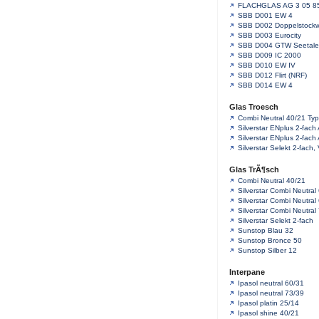
FLACHGLAS AG 3 05 85
SBB D001 EW 4
SBB D002 Doppelstock
SBB D003 Eurocity
SBB D004 GTW Seetale
SBB D009 IC 2000
SBB D010 EW IV
SBB D012 Flirt (NRF)
SBB D014 EW 4
Glas Troesch
Combi Neutral 40/21 Typ
Silverstar ENplus 2-fach
Silverstar ENplus 2-fach
Silverstar Selekt 2-fac
Glas TrÃ¶sch
Combi Neutral 40/21
Silverstar Combi Neutral
Silverstar Combi Neutral
Silverstar Combi Neutral
Silverstar Selekt 2-fach
Sunstop Blau 32
Sunstop Bronce 50
Sunstop Silber 12
Interpane
Ipasol neutral 60/31
Ipasol neutral 73/39
Ipasol platin 25/14
Ipasol shine 40/21