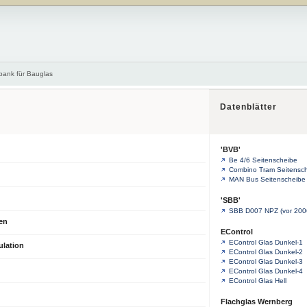
bank für Bauglas
Datenblätter
'BVB'
Be 4/6 Seitenscheibe
Combino Tram Seitensc
MAN Bus Seitenscheibe
'SBB'
SBB D007 NPZ (vor 200
en
EControl
EControl Glas Dunkel-1
ulation
EControl Glas Dunkel-2
EControl Glas Dunkel-3
EControl Glas Dunkel-4
EControl Glas Hell
Flachglas Wernberg