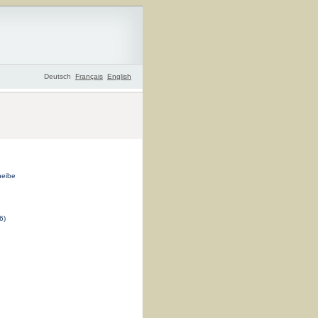
Deutsch
Français
English
heibe
6)