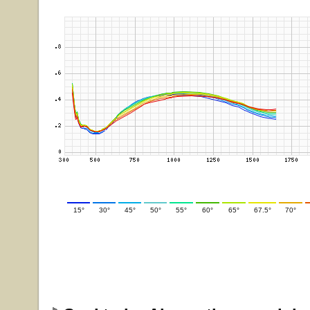
15°
30°
45°
50°
55°
60°
65°
67.5°
70°