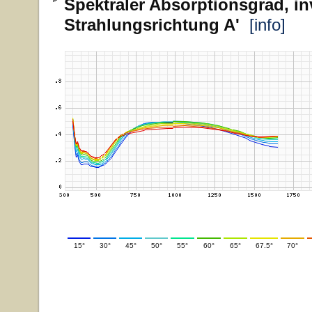
Spektraler Absorptionsgrad, in
Strahlungsrichtung A'
[info]
15°
30°
45°
50°
55°
60°
65°
67.5°
70°