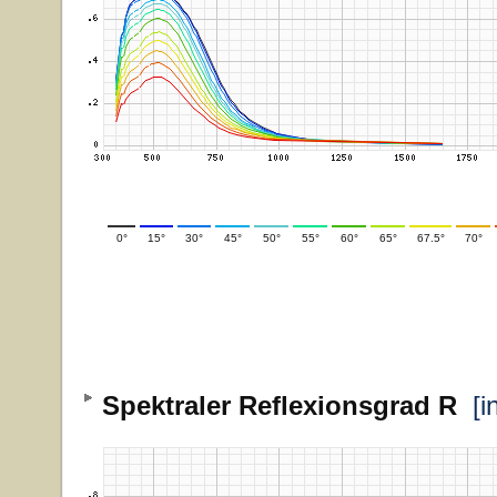
0°
15°
30°
45°
50°
55°
60°
65°
67.5°
70°
Spektraler Reflexionsgrad R
[i