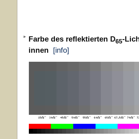
Farbe des reflektierten D
-Lic
65
innen
[info]