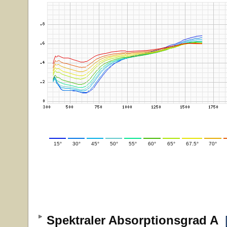
15°
30°
45°
50°
55°
60°
65°
67.5°
70°
Spektraler Absorptionsgrad A