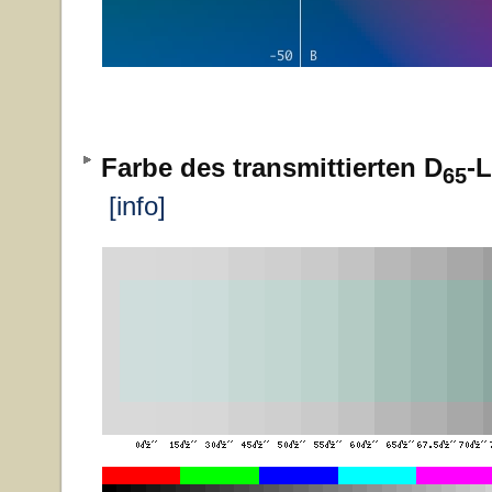
Farbe des transmittierten D
-L
65
[info]