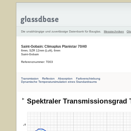
Die unabhängige und zuverlässige Datenbank für Bauglas.
Messtechniken
Glo
Saint-Gobain: Climaplus Planistar 70/40
6mm, SZR 12mm (Luft), 6mm
Saint-Gobain
Referenznummer: T003
Transmission
Reflexion
Absorption
Farbverschiebung
Dynamische Temperatursimulation eines Standardraums
Spektraler Transmissionsgrad