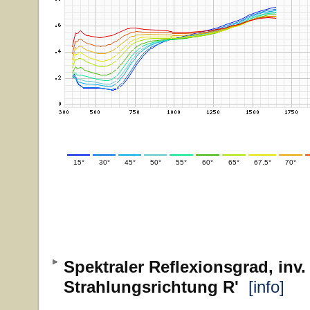
15°
30°
45°
50°
55°
60°
65°
67.5°
70°
Spektraler Reflexionsgrad, inv.
Strahlungsrichtung R'
[info]