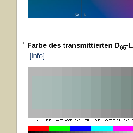
Farbe des transmittierten D
-L
65
[info]