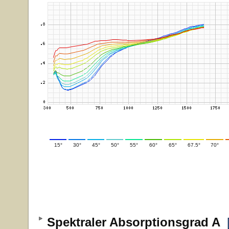
15°
30°
45°
50°
55°
60°
65°
67.5°
70°
Spektraler Absorptionsgrad A