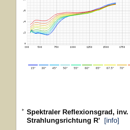
15°
30°
45°
50°
55°
60°
65°
67.5°
70°
Spektraler Reflexionsgrad, inv.
Strahlungsrichtung R'
[info]