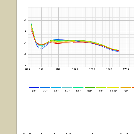
15°
30°
45°
50°
55°
60°
65°
67.5°
70°