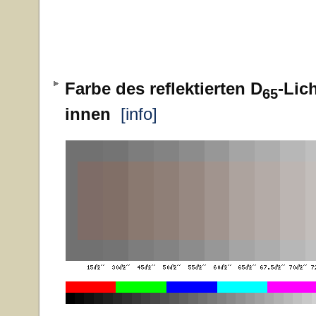
Farbe des reflektierten D
-Lic
65
innen
[info]