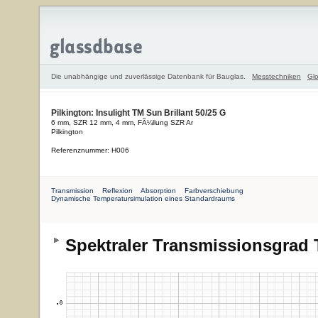
Die unabhängige und zuverlässige Datenbank für Bauglas.
Messtechniken
Glo
Pilkington: Insulight TM Sun Brillant 50/25 G
6 mm, SZR 12 mm, 4 mm, FÃ¼llung SZR Ar
Pilkington
Referenznummer: H006
Transmission
Reflexion
Absorption
Farbverschiebung
Dynamische Temperatursimulation eines Standardraums
Spektraler Transmissionsgrad