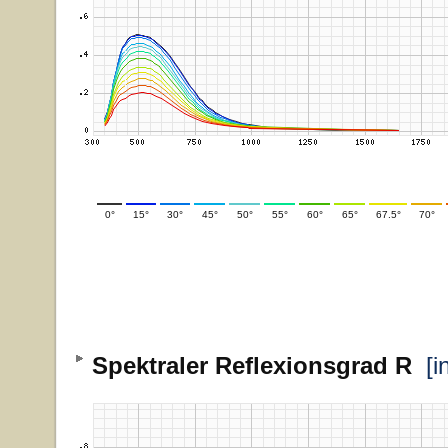
0°
15°
30°
45°
50°
55°
60°
65°
67.5°
70°
Spektraler Reflexionsgrad R
[i