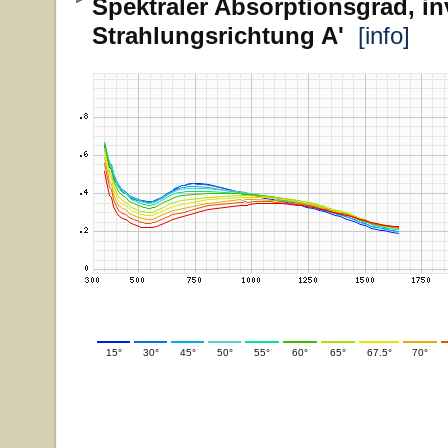
Spektraler Absorptionsgrad, in
Strahlungsrichtung A'
[info]
15°
30°
45°
50°
55°
60°
65°
67.5°
70°