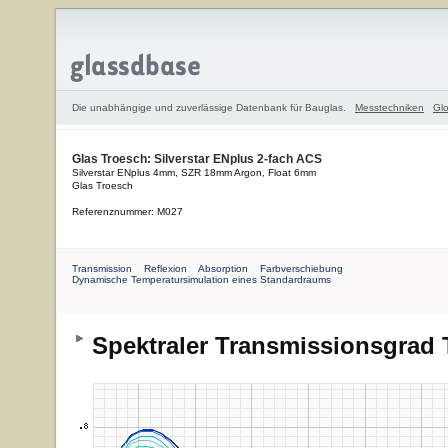
Die unabhängige und zuverlässige Datenbank für Bauglas.
Messtechniken
Glo
Glas Troesch: Silverstar ENplus 2-fach ACS
Silverstar ENplus 4mm, SZR 18mm Argon, Float 6mm
Glas Troesch
Referenznummer: M027
Transmission
Reflexion
Absorption
Farbverschiebung
Dynamische Temperatursimulation eines Standardraums
Spektraler Transmissionsgrad