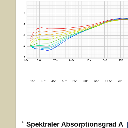
15°
30°
45°
50°
55°
60°
65°
67.5°
70°
Spektraler Absorptionsgrad A