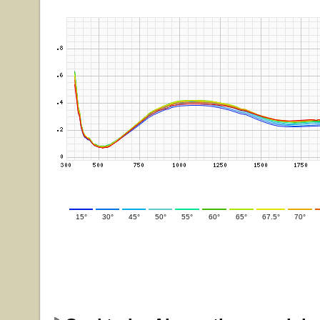
15°
30°
45°
50°
55°
60°
65°
67.5°
70°