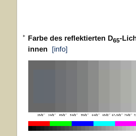
Farbe des reflektierten D
-Lic
65
innen
[info]