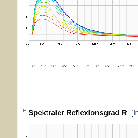
0°
15°
30°
45°
50°
55°
60°
65°
67.5°
70°
Spektraler Reflexionsgrad R
[i