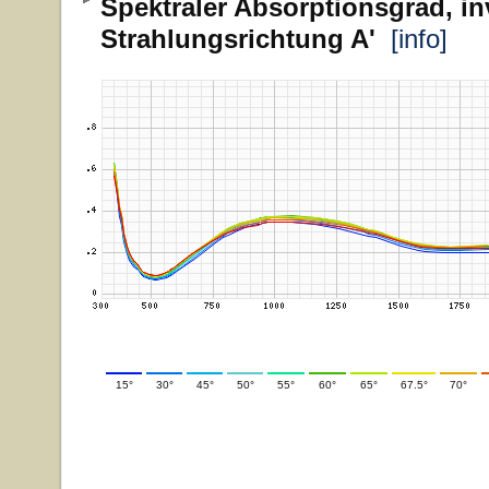
Spektraler Absorptionsgrad, in
Strahlungsrichtung A'
[info]
15°
30°
45°
50°
55°
60°
65°
67.5°
70°