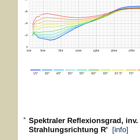
15°
30°
45°
50°
55°
60°
65°
67.5°
70°
Spektraler Reflexionsgrad, inv.
Strahlungsrichtung R'
[info]