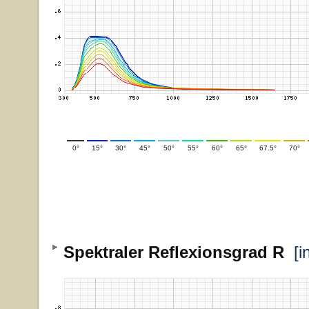
0°
15°
30°
45°
50°
55°
60°
65°
67.5°
70°
Spektraler Reflexionsgrad R
[i