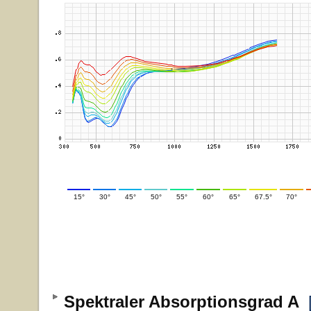
15°
30°
45°
50°
55°
60°
65°
67.5°
70°
Spektraler Absorptionsgrad A