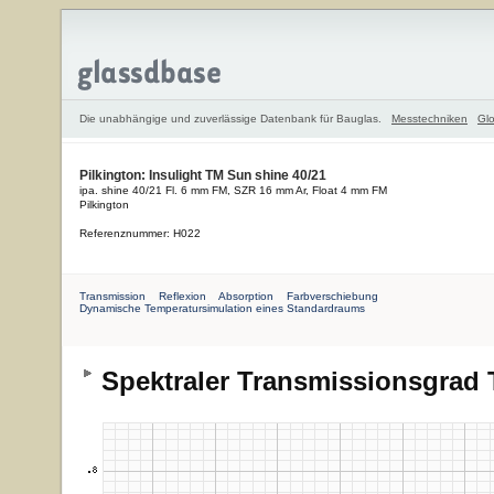
Die unabhängige und zuverlässige Datenbank für Bauglas.
Messtechniken
Glo
Pilkington: Insulight TM Sun shine 40/21
ipa. shine 40/21 Fl. 6 mm FM, SZR 16 mm Ar, Float 4 mm FM
Pilkington
Referenznummer: H022
Transmission
Reflexion
Absorption
Farbverschiebung
Dynamische Temperatursimulation eines Standardraums
Spektraler Transmissionsgrad