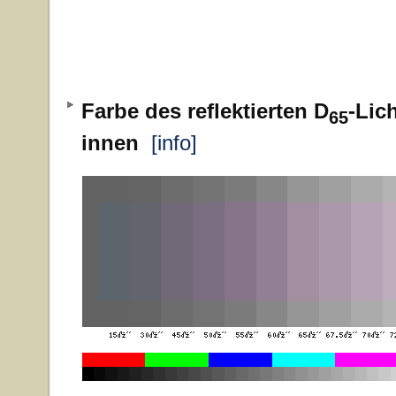
Farbe des reflektierten D
-Lic
65
innen
[info]