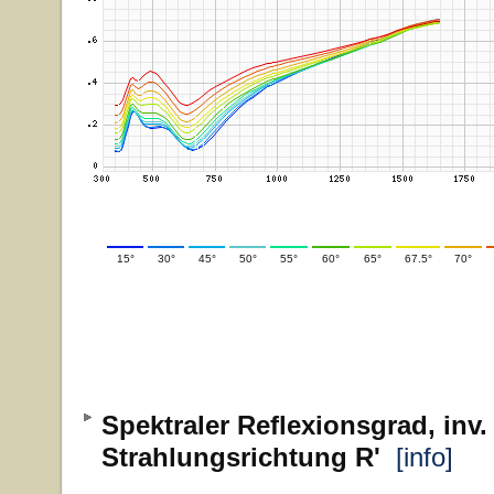
15°
30°
45°
50°
55°
60°
65°
67.5°
70°
Spektraler Reflexionsgrad, inv.
Strahlungsrichtung R'
[info]