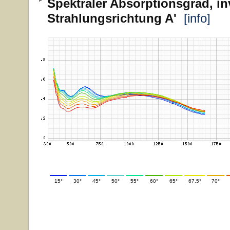
Spektraler Absorptionsgrad, in
Strahlungsrichtung A'
[info]
15°
30°
45°
50°
55°
60°
65°
67.5°
70°