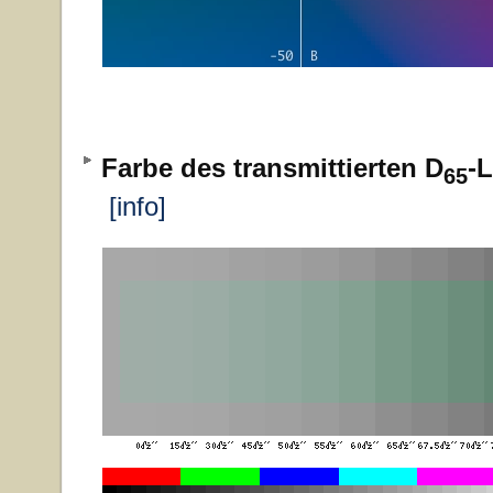
Farbe des transmittierten D
-L
65
[info]