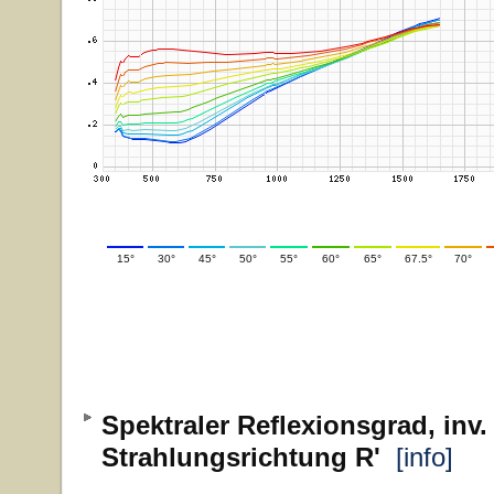
15°
30°
45°
50°
55°
60°
65°
67.5°
70°
Spektraler Reflexionsgrad, inv.
Strahlungsrichtung R'
[info]