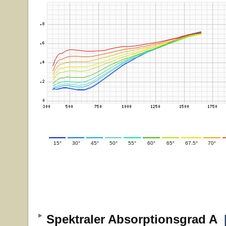
15°
30°
45°
50°
55°
60°
65°
67.5°
70°
Spektraler Absorptionsgrad A