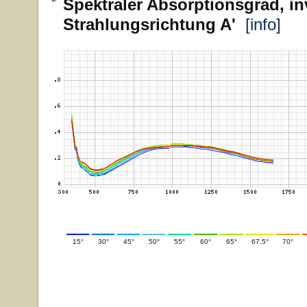
Spektraler Absorptionsgrad, in
Strahlungsrichtung A'
[info]
15°
30°
45°
50°
55°
60°
65°
67.5°
70°