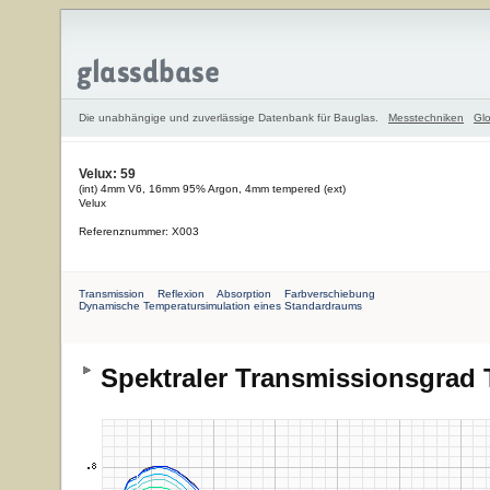
Die unabhängige und zuverlässige Datenbank für Bauglas.
Messtechniken
Glo
Velux: 59
(int) 4mm V6, 16mm 95% Argon, 4mm tempered (ext)
Velux
Referenznummer: X003
Transmission
Reflexion
Absorption
Farbverschiebung
Dynamische Temperatursimulation eines Standardraums
Spektraler Transmissionsgrad