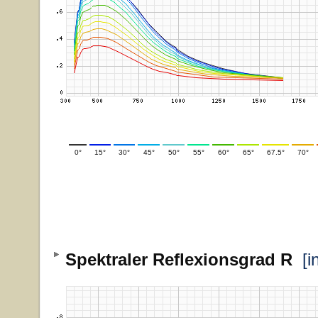
0°
15°
30°
45°
50°
55°
60°
65°
67.5°
70°
Spektraler Reflexionsgrad R
[i