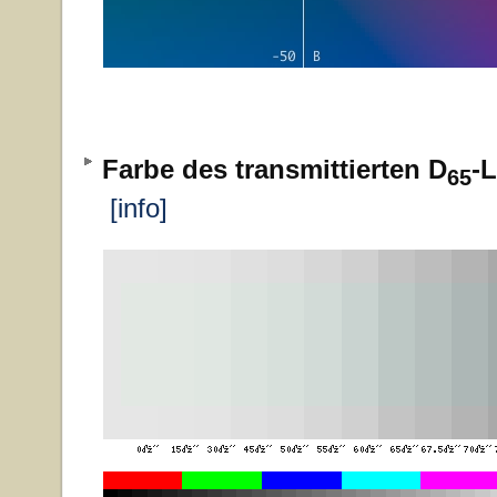
Farbe des transmittierten D
-L
65
[info]