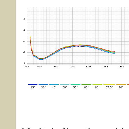
15°
30°
45°
50°
55°
60°
65°
67.5°
70°