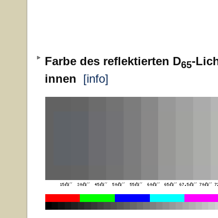
Farbe des reflektierten D
-Lic
65
innen
[info]