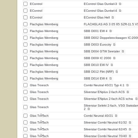
EControl
EControl Glas Dunkel-3
EControl
EControl Glas Dunkel-4
EControl
EControl Glas Hell
Flachglas Wernberg
FLACHGLAS AG 3 05 85 SZR-11.5 V
Flachglas Wernberg
SBB D001 EW 4
Flachglas Wernberg
SBB D002 Doppelstockwagen IC-200
Flachglas Wernberg
SBB D003 Eurocity
Flachglas Wernberg
SBB D004 GTW Seetaler
Flachglas Wernberg
SBB D009 IC 2000
Flachglas Wernberg
SBB D010 EW IV
Flachglas Wernberg
SBB D012 Flirt (NRF)
Flachglas Wernberg
SBB D014 EW 4
Glas Troesch
Combi Neutral 40/21 Typ 4.1
Glas Troesch
Silverstar ENplus 2-fach ACS
Glas Troesch
Silverstar ENplus 2-fach ACS schw.
Silverstar Selekt 2-fach, VSG Swissla
Glas Troesch
2
Glas TrÃ¶sch
Combi Neutral 40/21
Glas TrÃ¶sch
Silverstar Combi Neutral 61/32
Glas TrÃ¶sch
Silverstar Combi Neutral 62/45
Glas TrÃ¶sch
Silverstar Combi Neutral 70/40