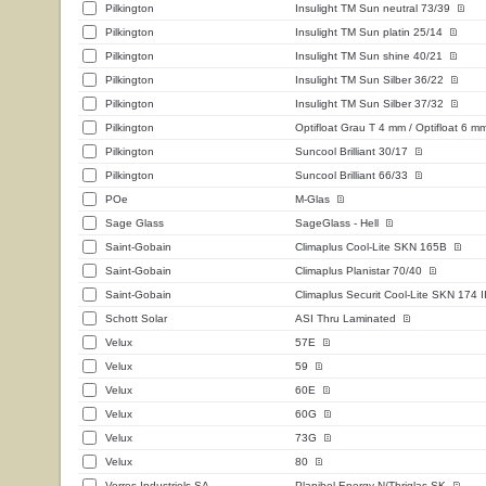
Pilkington
Insulight TM Sun neutral 73/39
Pilkington
Insulight TM Sun platin 25/14
Pilkington
Insulight TM Sun shine 40/21
Pilkington
Insulight TM Sun Silber 36/22
Pilkington
Insulight TM Sun Silber 37/32
Pilkington
Optifloat Grau T 4 mm / Optifloat 6 m
Pilkington
Suncool Brilliant 30/17
Pilkington
Suncool Brilliant 66/33
POe
M-Glas
Sage Glass
SageGlass - Hell
Saint-Gobain
Climaplus Cool-Lite SKN 165B
Saint-Gobain
Climaplus Planistar 70/40
Saint-Gobain
Climaplus Securit Cool-Lite SKN 174 I
Schott Solar
ASI Thru Laminated
Velux
57E
Velux
59
Velux
60E
Velux
60G
Velux
73G
Velux
80
Verres Industriels SA
Planibel Energy N/Thriglas SK