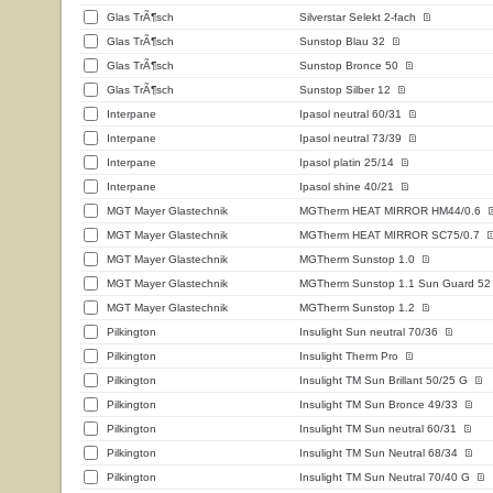
Glas TrÃ¶sch
Silverstar Selekt 2-fach
Glas TrÃ¶sch
Sunstop Blau 32
Glas TrÃ¶sch
Sunstop Bronce 50
Glas TrÃ¶sch
Sunstop Silber 12
Interpane
Ipasol neutral 60/31
Interpane
Ipasol neutral 73/39
Interpane
Ipasol platin 25/14
Interpane
Ipasol shine 40/21
MGT Mayer Glastechnik
MGTherm HEAT MIRROR HM44/0.6
MGT Mayer Glastechnik
MGTherm HEAT MIRROR SC75/0.7
MGT Mayer Glastechnik
MGTherm Sunstop 1.0
MGT Mayer Glastechnik
MGTherm Sunstop 1.1 Sun Guard 52
MGT Mayer Glastechnik
MGTherm Sunstop 1.2
Pilkington
Insulight Sun neutral 70/36
Pilkington
Insulight Therm Pro
Pilkington
Insulight TM Sun Brillant 50/25 G
Pilkington
Insulight TM Sun Bronce 49/33
Pilkington
Insulight TM Sun neutral 60/31
Pilkington
Insulight TM Sun Neutral 68/34
Pilkington
Insulight TM Sun Neutral 70/40 G