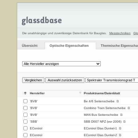
Die unabhängige und zuverlässige Datenbank für Bauglas.
Messtechniken
Glo
Übersicht
Optische Eigenschaften
Thermische Eigenscha
Hersteller
Produktname/Datenblatt
'BVB'
Be 4/6 Seitenscheibe
'BVB'
Combino Tram Seitenscheibe
'BVB'
MAN Bus Seitenscheibe
'SBB'
SBB D007 NPZ (vor 2006)
EControl
EControl Glas Dunkel-1
EControl
EControl Glas Dunkel-2