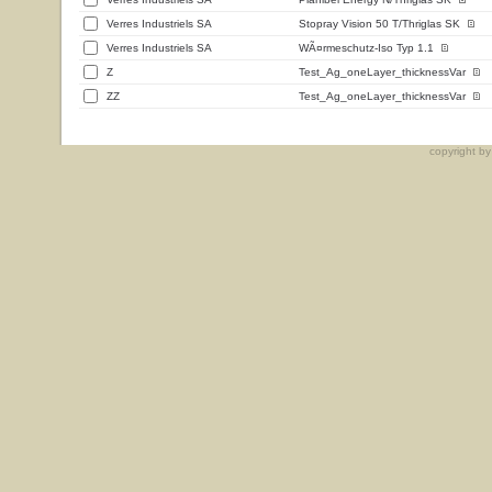
Verres Industriels SA
Stopray Vision 50 T/Thriglas SK
Verres Industriels SA
WÃ¤rmeschutz-Iso Typ 1.1
Z
Test_Ag_oneLayer_thicknessVar
ZZ
Test_Ag_oneLayer_thicknessVar
copyright b