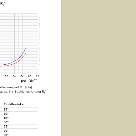
 R
'
e
reflexionsgrad R
[info]
e
sgrad, inv. Strahlungsrichtung R
'
e
Einfallswinkel
15°
30°
45°
50°
55°
60°
65°