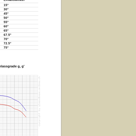
15°
30°
45°
50°
55°
60°
65°
67.5°
70°
72.5°
75°
lassgrade g, g'