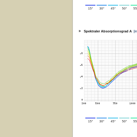
15°
30°
45°
50°
55
Spektraler Absorptionsgrad A
[i
15°
30°
45°
50°
55