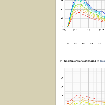
0°
15°
30°
45°
50°
Spektraler Reflexionsgrad R
[info