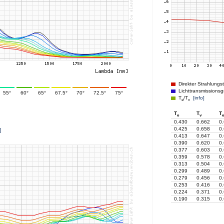
Direkter Strahlungs
Lichttransmissionsg
55°
60°
65°
67.5°
70°
72.5°
75°
T
/T
[info]
e
v
T
T
T
e
v
e
0.430
0.662
0
0.425
0.658
0
]
0.413
0.647
0
0.390
0.620
0
0.377
0.603
0
0.359
0.578
0
0.313
0.504
0
0.299
0.489
0
0.279
0.456
0
0.253
0.416
0
0.224
0.371
0
0.190
0.315
0