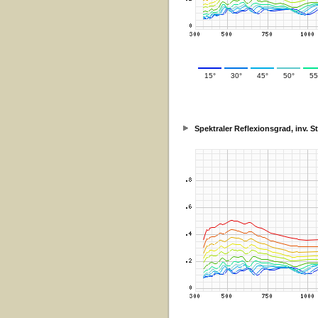
15°
30°
45°
50°
55
Spektraler Reflexionsgrad, inv. 