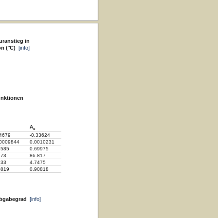
ranstieg in
on (°C)
[info]
unktionen
A
e
44679
-0.33624
00009844
0.0010231
8585
0.69975
773
86.817
333
4.7475
0819
0.90818
abgabegrad
[info]