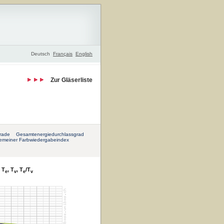
Deutsch
Français
English
Zur Gläserliste
rade
Gesamtenergiedurchlassgrad
gemeiner Farbwiedergabeindex
 T
, T
, T
/T
e
v
e
v