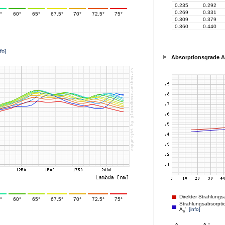
0.235
0.292
0.269
0.331
°
60°
65°
67.5°
70°
72.5°
75°
0.309
0.379
0.360
0.440
nfo]
Absorptionsgrade A
Direkter Strahlungs
°
60°
65°
67.5°
70°
72.5°
75°
Strahlungsabsorptio
A
'
[info]
e
A
A
'