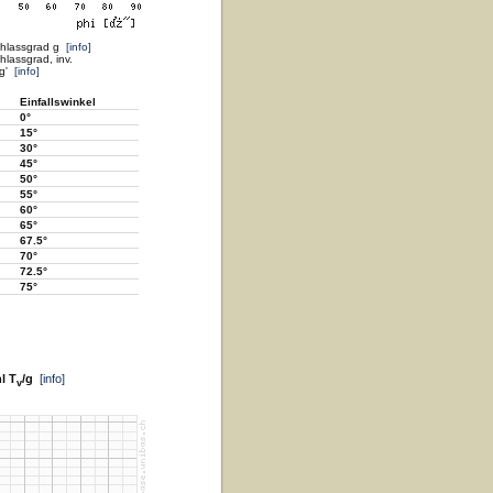
chlassgrad g
[info]
lassgrad, inv.
 g'
[info]
Einfallswinkel
0°
15°
30°
45°
50°
55°
60°
65°
67.5°
70°
72.5°
75°
l T
/g
[info]
v