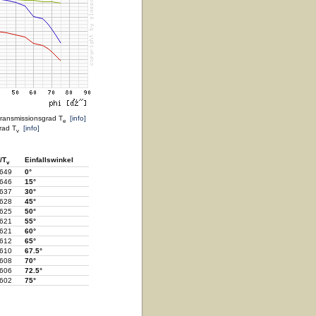
transmissionsgrad T
[info]
e
rad T
[info]
v
/T
Einfallswinkel
v
.649
0°
.646
15°
.637
30°
.628
45°
.625
50°
.621
55°
.621
60°
.612
65°
.610
67.5°
.608
70°
.606
72.5°
.602
75°