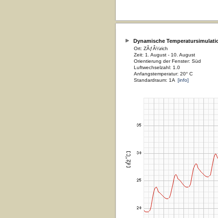
Dynamische Temperatursimulati
Ort: ZÃƒÂ¼rich
Zeit: 1. August - 10. August
Orientierung der Fenster: Süd
Luftwechselzahl: 1.0
Anfangstemperatur: 20° C
Standardraum: 1A
[info]