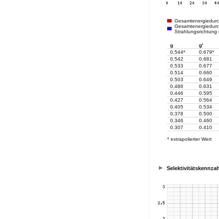
Gesamtenergiedur
Gesamtenergiedurch
Strahlungsrichtung
g
g'
0.544*
0.679*
0.542
0.681
0.533
0.677
0.514
0.660
0.503
0.649
0.486
0.631
0.446
0.595
0.427
0.564
0.405
0.534
0.378
0.500
0.346
0.460
0.307
0.410
* extrapolierter Wert
Selektivitätskennzah