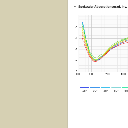
Spektraler Absorptionsgrad, inv
15°
30°
45°
50°
55