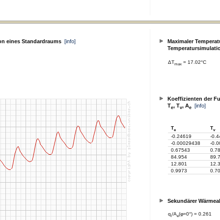
on eines Standardraums
[info]
Maximaler Temperatu
Temperatursimulati
ΔT
= 17.02°C
max
Koeffizienten der F
T
, T
, A
[info]
e
v
e
T
T
e
v
-0.24619
-0.
-0.00029438
-0.
0.67543
0.7
84.954
89.
12.801
12.
0.9973
0.7
Sekundärer Wärme
q
/A
(φ=0°) = 0.261
i
e