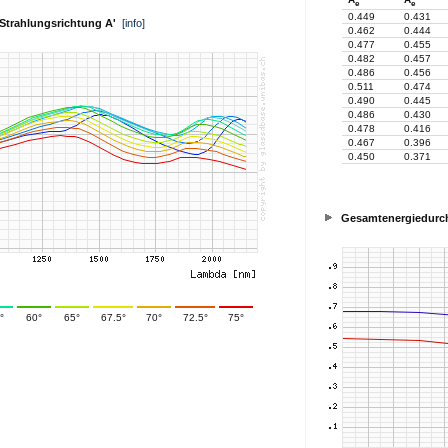
e
e
0.449
0.431
. Strahlungsrichtung A'
[info]
0.462
0.444
0.477
0.455
0.482
0.457
0.486
0.456
0.511
0.474
0.490
0.445
0.486
0.430
0.478
0.416
0.467
0.396
0.450
0.371
Gesamtenergiedurch
°
60°
65°
67.5°
70°
72.5°
75°