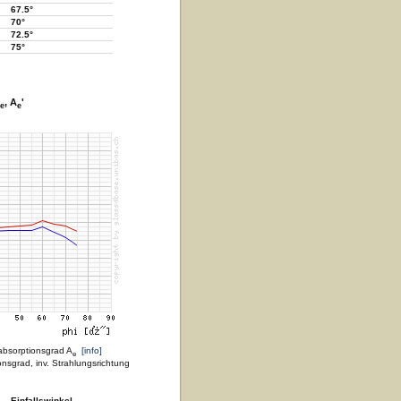
67.5°
70°
72.5°
75°
, A
'
e
e
absorptionsgrad A
[info]
e
nsgrad, inv. Strahlungsrichtung
Einfallswinkel