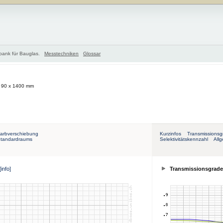
nbank für Bauglas.
Messtechniken
Glossar
, 90 x 1400 mm
arbverschiebung
Kurzinfos
Transmissionsg
Standardraums
Selektivitätskennzahl
All
[info]
Transmissionsgrade