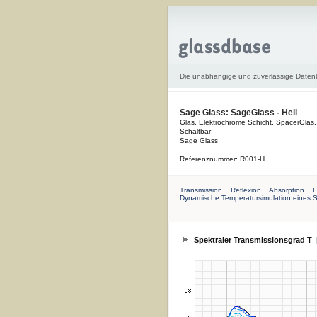
Die unabhängige und zuverlässige Date
Sage Glass: SageGlass - Hell
Glas, Elektrochrome Schicht, SpacerGlas
Schaltbar
Sage Glass
Referenznummer: R001-H
Transmission
Reflexion
Absorption
F
Dynamische Temperatursimulation eines 
Spektraler Transmissionsgrad T