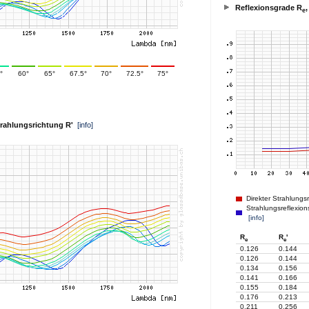
Reflexionsgrade R
,
e
°
60°
65°
67.5°
70°
72.5°
75°
Strahlungsrichtung R'
[info]
Direkter Strahlungs
Strahlungsreflexion
[info]
R
R
'
e
e
0.126
0.144
0.126
0.144
0.134
0.156
0.141
0.166
0.155
0.184
0.176
0.213
0.211
0.256