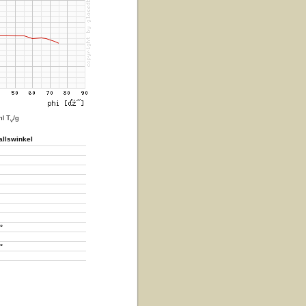
hl T
/g
v
allswinkel
°
°