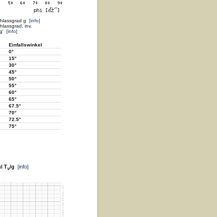
chlassgrad g
[info]
lassgrad, inv.
 g'
[info]
Einfallswinkel
0°
15°
30°
45°
50°
55°
60°
65°
67.5°
70°
72.5°
75°
l T
/g
[info]
v