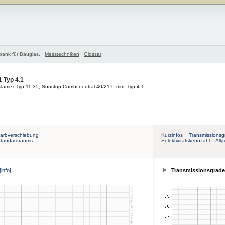
nbank für Bauglas.
Messtechniken
Glossar
 Typ 4.1
slamex Typ 11-35, Sunstop Combi neutral 40/21 6 mm, Typ 4.1
arbverschiebung
Kurzinfos
Transmissionsg
Standardraums
Selektivitätskennzahl
All
[info]
Transmissionsgrade