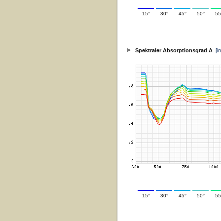
15°
30°
45°
50°
55
Spektraler Absorptionsgrad A
[i
15°
30°
45°
50°
55