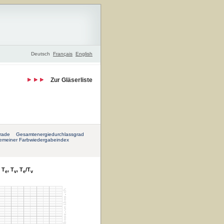
Deutsch
Français
English
Zur Gläserliste
rade
Gesamtenergiedurchlassgrad
gemeiner Farbwiedergabeindex
 T
, T
, T
/T
e
v
e
v