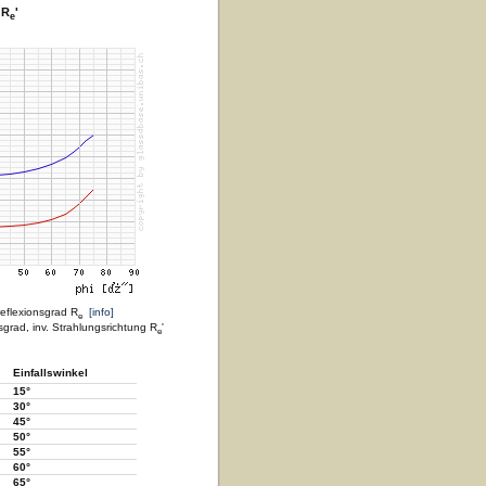
 R
'
e
reflexionsgrad R
[info]
e
sgrad, inv. Strahlungsrichtung R
'
e
Einfallswinkel
15°
30°
45°
50°
55°
60°
65°