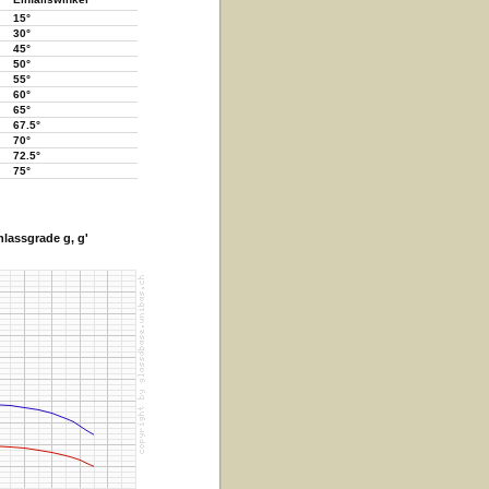
15°
30°
45°
50°
55°
60°
65°
67.5°
70°
72.5°
75°
lassgrade g, g'