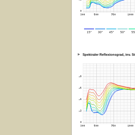
15°
30°
45°
50°
55
Spektraler Reflexionsgrad, inv. 