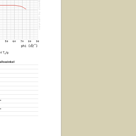
hl T
/g
v
allswinkel
°
°