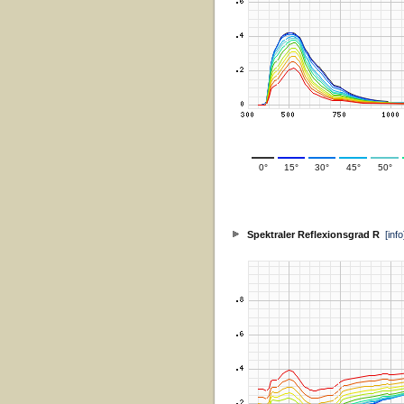
0°
15°
30°
45°
50°
Spektraler Reflexionsgrad R
[info