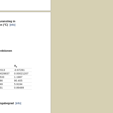
ranstieg in
on (°C)
[info]
unktionen
A
e
2013
-0.67281
0029837
0.00021207
6533
1.1987
86
90.405
49
5.9194
31
0.89489
abgabegrad
[info]