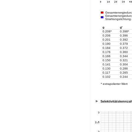
Gesamtenergiedur
Gesamtenergiedurch
Strahlungsrichtung
g
g'
0.208*
0.398*
0.206
0.396
0.201
0.392
0.190
0.379
0.184
0.372
0.176
0.360
0.166
0.344
0.150
0.321
0.141
0.304
0.130
0.286
0.117
0.265
0.102
0.244
* extrapolierter Wert
Selektivitätskennzah