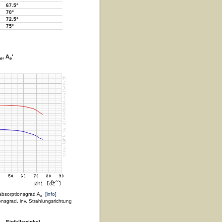
67.5°
70°
72.5°
75°
, A
'
e
e
absorptionsgrad A
[info]
e
nsgrad, inv. Strahlungsrichtung
Einfallswinkel