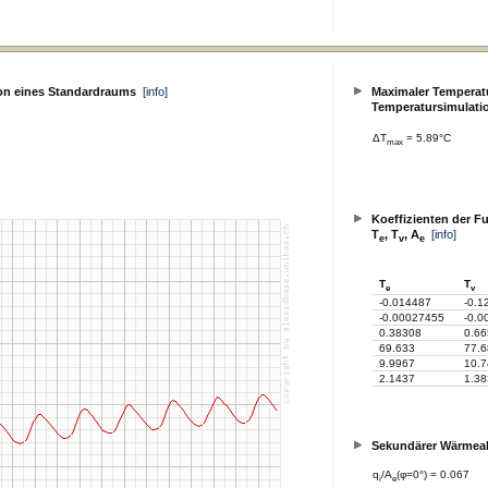
on eines Standardraums
[info]
Maximaler Temperatu
Temperatursimulati
ΔT
= 5.89°C
max
Koeffizienten der F
T
, T
, A
[info]
e
v
e
T
T
e
v
-0.014487
-0.1
-0.00027455
-0.0
0.38308
0.6
69.633
77.6
9.9967
10.7
2.1437
1.38
Sekundärer Wärme
q
/A
(φ=0°) = 0.067
i
e