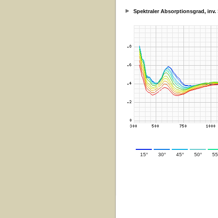
Spektraler Absorptionsgrad, inv
15°
30°
45°
50°
55