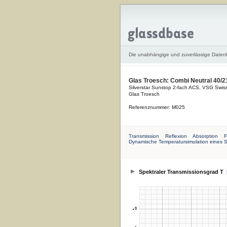
Die unabhängige und zuverlässige Date
Glas Troesch: Combi Neutral 40/21
Silverstar Sunstop 2-fach ACS, VSG Swis
Glas Troesch
Referenznummer: M025
Transmission
Reflexion
Absorption
F
Dynamische Temperatursimulation eines 
Spektraler Transmissionsgrad T