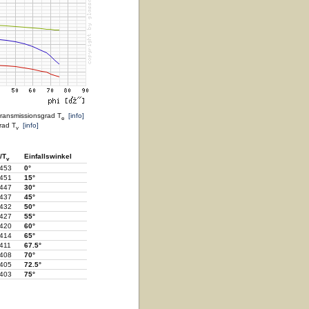
transmissionsgrad T
[info]
e
rad T
[info]
v
/T
Einfallswinkel
v
.453
0°
.451
15°
.447
30°
.437
45°
.432
50°
.427
55°
.420
60°
.414
65°
.411
67.5°
.408
70°
.405
72.5°
.403
75°