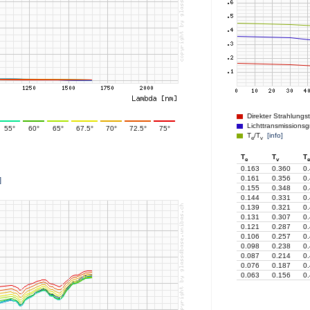
Direkter Strahlungs
Lichttransmissionsg
55°
60°
65°
67.5°
70°
72.5°
75°
T
/T
[info]
e
v
T
T
T
e
v
e
0.163
0.360
0
0.161
0.356
0
]
0.155
0.348
0
0.144
0.331
0
0.139
0.321
0
0.131
0.307
0
0.121
0.287
0
0.106
0.257
0
0.098
0.238
0
0.087
0.214
0
0.076
0.187
0
0.063
0.156
0