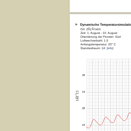
Dynamische Temperatursimulati
Ort: ZÃƒÂ¼rich
Zeit: 1. August - 10. August
Orientierung der Fenster: Süd
Luftwechselzahl: 1.0
Anfangstemperatur: 20° C
Standardraum: 1A
[info]