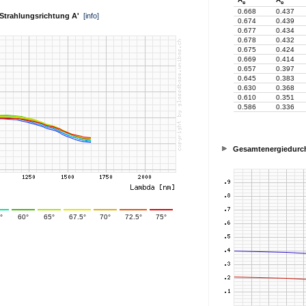
e
e
0.668
0.437
. Strahlungsrichtung A'
[info]
0.674
0.439
0.677
0.434
0.678
0.432
0.675
0.424
0.669
0.414
0.657
0.397
0.645
0.383
0.630
0.368
0.610
0.351
0.586
0.336
Gesamtenergiedurch
°
60°
65°
67.5°
70°
72.5°
75°