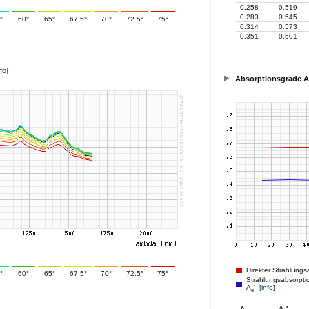
0.258
0.519
0.283
0.545
°
60°
65°
67.5°
70°
72.5°
75°
0.314
0.573
0.351
0.601
nfo]
Absorptionsgrade A
Direkter Strahlungs
°
60°
65°
67.5°
70°
72.5°
75°
Strahlungsabsorptio
A
'
[info]
e
A
A
'