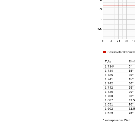
Selektivitätskennza
T
/g
Einf
v
1.734*
0°
1.734
15°
1.735
30°
1.741
45°
1.742
50°
1.742
55°
1.735
60°
1.708
65°
1.687
67.5
1.651
70°
1.602
72.5
1.529
75°
* extrapolierter Wert