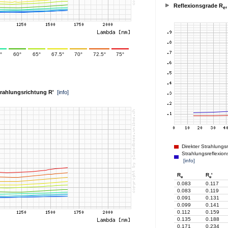
Reflexionsgrade R
,
e
°
60°
65°
67.5°
70°
72.5°
75°
Strahlungsrichtung R'
[info]
Direkter Strahlungs
Strahlungsreflexion
[info]
R
R
'
e
e
0.083
0.117
0.083
0.119
0.091
0.131
0.099
0.141
0.112
0.159
0.135
0.188
0.171
0.234