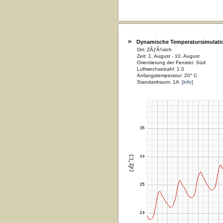
Dynamische Temperatursimulati
Ort: ZÃƒÂ¼rich
Zeit: 1. August - 10. August
Orientierung der Fenster: Süd
Luftwechselzahl: 1.0
Anfangstemperatur: 20° C
Standardraum: 1A
[info]