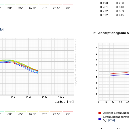
0.198
0.268
0.231
0.310
°
60°
65°
67.5°
70°
72.5°
75°
0.272
0.359
0.322
0.415
nfo]
Absorptionsgrade A
Direkter Strahlungs
°
60°
65°
67.5°
70°
72.5°
75°
Strahlungsabsorptio
A
'
[info]
e
A
A
'