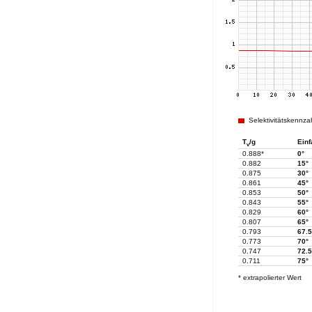
Selektivitätskennza
T
/g
Einf
v
0.888*
0°
0.882
15°
0.875
30°
0.861
45°
0.853
50°
0.843
55°
0.829
60°
0.807
65°
0.793
67.5
0.773
70°
0.747
72.5
0.711
75°
* extrapolierter Wert