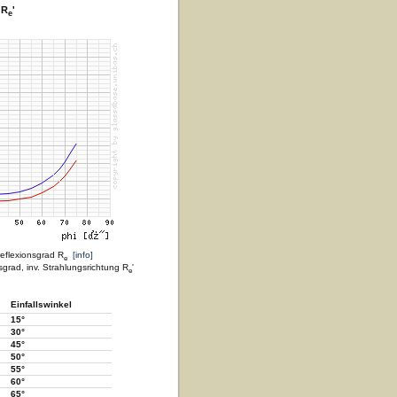
 R
'
e
reflexionsgrad R
[info]
e
sgrad, inv. Strahlungsrichtung R
'
e
Einfallswinkel
15°
30°
45°
50°
55°
60°
65°