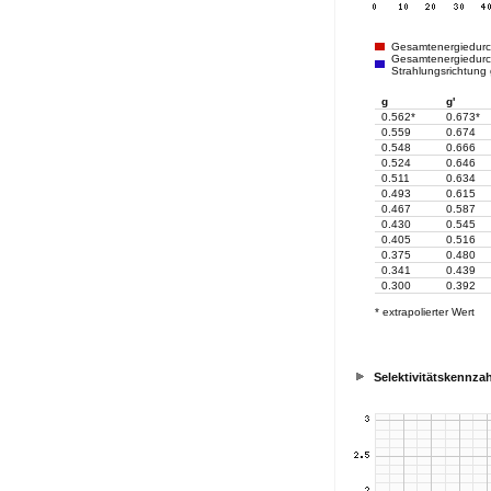
Gesamtenergiedur
Gesamtenergiedurch
Strahlungsrichtung
g
g'
0.562*
0.673*
0.559
0.674
0.548
0.666
0.524
0.646
0.511
0.634
0.493
0.615
0.467
0.587
0.430
0.545
0.405
0.516
0.375
0.480
0.341
0.439
0.300
0.392
* extrapolierter Wert
Selektivitätskennzah