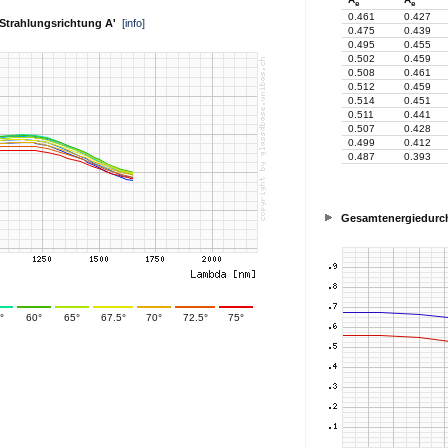
e
e
0.461
0.427
. Strahlungsrichtung A'
[info]
0.475
0.439
0.495
0.455
0.502
0.459
0.508
0.461
0.512
0.459
0.514
0.451
0.511
0.441
0.507
0.428
0.499
0.412
0.487
0.393
Gesamtenergiedurch
°
60°
65°
67.5°
70°
72.5°
75°