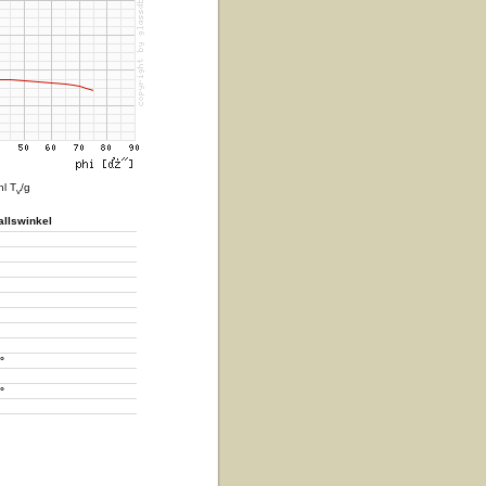
hl T
/g
v
allswinkel
°
°