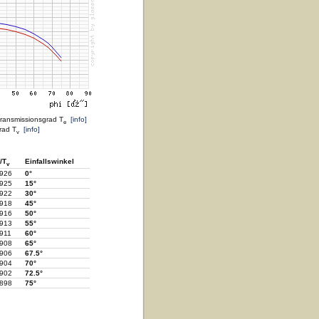
transmissionsgrad T
[info]
e
rad T
[info]
v
/T
Einfallswinkel
v
.926
0°
.925
15°
.922
30°
.918
45°
.916
50°
.913
55°
.911
60°
.908
65°
.906
67.5°
.904
70°
.902
72.5°
.898
75°