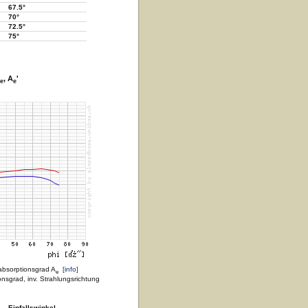
67.5°
70°
72.5°
75°
, A
'
e
e
absorptionsgrad A
[info]
e
nsgrad, inv. Strahlungsrichtung
Einfallswinkel