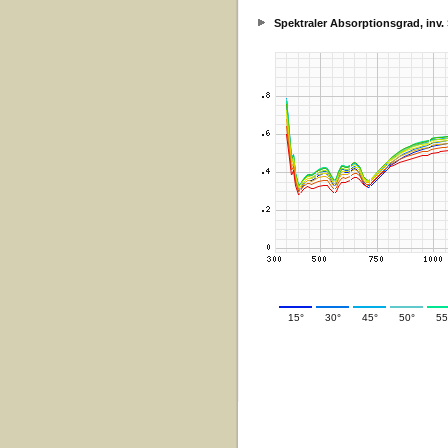
Spektraler Absorptionsgrad, inv
15°
30°
45°
50°
55