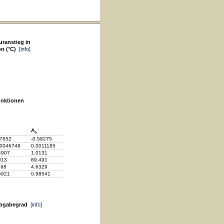
ranstieg in
on (°C)
[info]
unktionen
A
e
17652
-0.58275
00046748
0.0011185
4907
1.0131
013
89.491
268
4.6329
5921
0.98541
abgabegrad
[info]