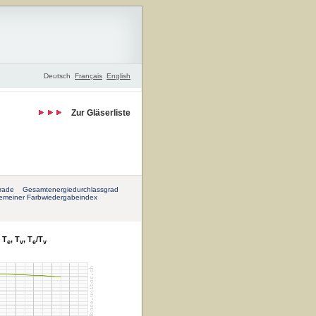
Deutsch
Français
English
Zur Gläserliste
rade
Gesamtenergiedurchlassgrad
gemeiner Farbwiedergabeindex
 T
, T
, T
/T
e
v
e
v