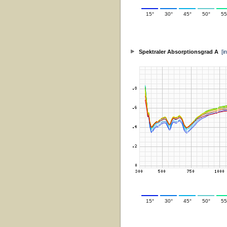
15°
30°
45°
50°
55
Spektraler Absorptionsgrad A
[i
15°
30°
45°
50°
55