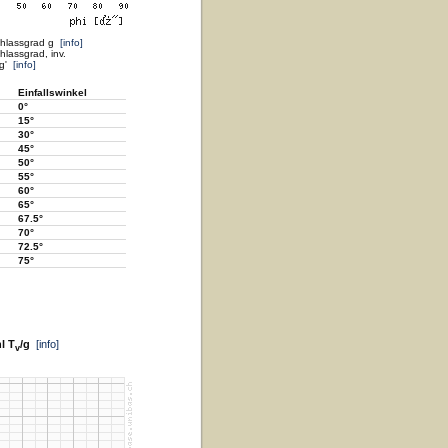
chlassgrad g
[info]
lassgrad, inv.
 g'
[info]
Einfallswinkel
0°
15°
30°
45°
50°
55°
60°
65°
67.5°
70°
72.5°
75°
l T
/g
[info]
v