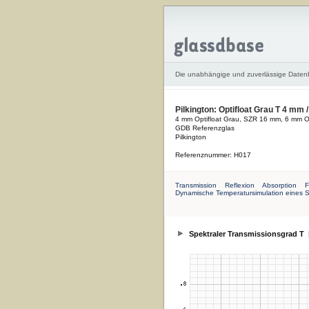
Die unabhängige und zuverlässige Date
Pilkington: Optifloat Grau T 4 mm 
4 mm Optifloat Grau, SZR 16 mm, 6 mm Op
GDB Referenzglas
Pilkington
Referenznummer: H017
Transmission
Reflexion
Absorption
F
Dynamische Temperatursimulation eines 
Spektraler Transmissionsgrad T