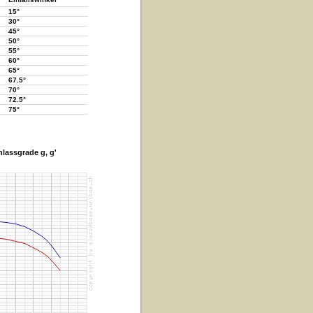
15°
30°
45°
50°
55°
60°
65°
67.5°
70°
72.5°
75°
lassgrade g, g'