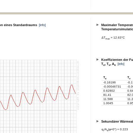
on eines Standardraums
[info]
Maximaler Temperatu
Temperatursimulati
ΔT
= 12.63°C
max
Koeffizienten der F
T
, T
, A
[info]
e
v
e
T
T
e
v
-0.16196
-0.
-0.00046731
-0.
0.62802
0.6
81.41
82.
11.588
11.
1.0045
0.9
Sekundärer Wärme
q
/A
(φ=0°) = 0.223
i
e