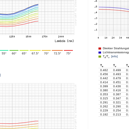
Direkter Strahlungs
Lichttransmissionsg
55°
60°
65°
67.5°
70°
72.5°
75°
T
/T
[info]
e
v
T
T
T
e
v
e
0.462
0.499
0
0.456
0.493
0
]
0.442
0.479
0
0.414
0.451
0
0.399
0.436
0
0.380
0.416
0
0.353
0.387
0
0.315
0.347
0
0.291
0.321
0
0.262
0.290
0
0.229
0.254
0
0.192
0.213
0