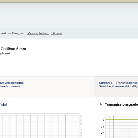
nbank für Bauglas.
Messtechniken
Glossar
/ Optifloat 6 mm
tifloat
arbverschiebung
Kurzinfos
Transmissionsg
Standardraums
Selektivitätskennzahl
All
[info]
Transmissionsgrade