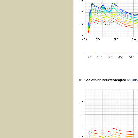
0°
15°
30°
45°
50°
Spektraler Reflexionsgrad R
[info