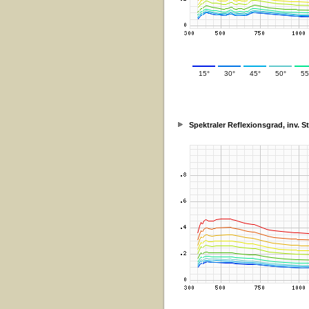
15°
30°
45°
50°
55
Spektraler Reflexionsgrad, inv. 