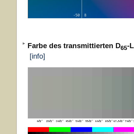
Farbe des transmittierten D
-L
65
[info]