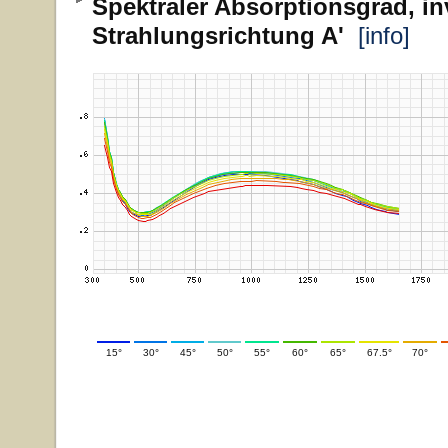
Spektraler Absorptionsgrad, in
Strahlungsrichtung A'
[info]
15°
30°
45°
50°
55°
60°
65°
67.5°
70°