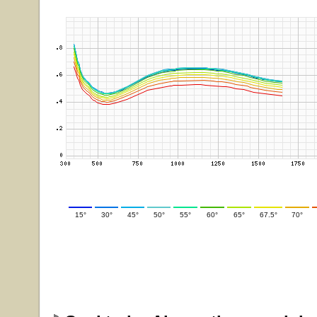
15°
30°
45°
50°
55°
60°
65°
67.5°
70°