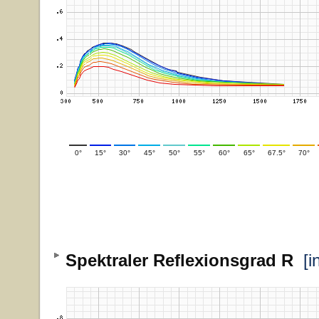
0°
15°
30°
45°
50°
55°
60°
65°
67.5°
70°
Spektraler Reflexionsgrad R
[i