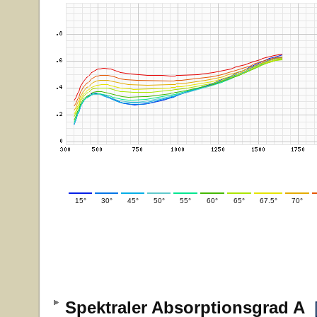
15°
30°
45°
50°
55°
60°
65°
67.5°
70°
Spektraler Absorptionsgrad A