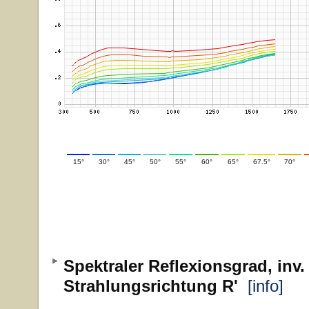
15°
30°
45°
50°
55°
60°
65°
67.5°
70°
Spektraler Reflexionsgrad, inv.
Strahlungsrichtung R'
[info]