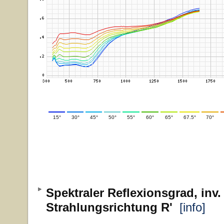
15°
30°
45°
50°
55°
60°
65°
67.5°
70°
Spektraler Reflexionsgrad, inv.
Strahlungsrichtung R'
[info]