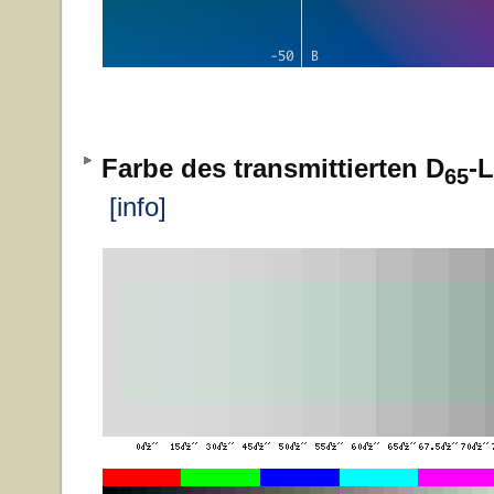
Farbe des transmittierten D
-L
65
[info]