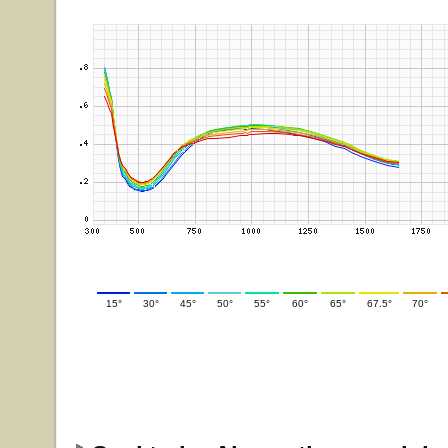
15°
30°
45°
50°
55°
60°
65°
67.5°
70°