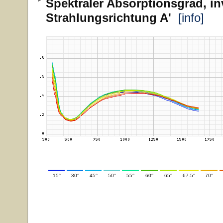
Spektraler Absorptionsgrad, in
Strahlungsrichtung A'
[info]
15°
30°
45°
50°
55°
60°
65°
67.5°
70°