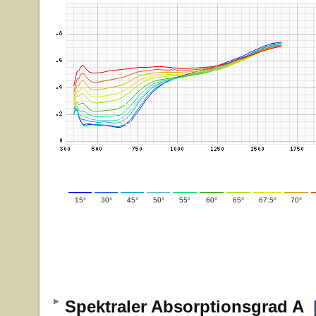
15°
30°
45°
50°
55°
60°
65°
67.5°
70°
Spektraler Absorptionsgrad A