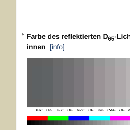
Farbe des reflektierten D
-Lic
65
innen
[info]