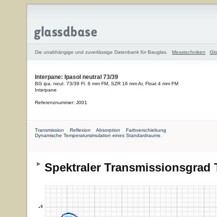
Die unabhängige und zuverlässige Datenbank für Bauglas.
Messtechniken
Glo
Interpane: Ipasol neutral 73/39
BG ipa. neut. 73/39 Fl. 6 mm FM, SZR 16 mm Ar, Float 4 mm FM
Interpane
Referenznummer: J001
Transmission
Reflexion
Absorption
Farbverschiebung
Dynamische Temperatursimulation eines Standardraums
Spektraler Transmissionsgrad