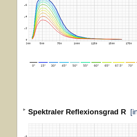
0°
15°
30°
45°
50°
55°
60°
65°
67.5°
70°
Spektraler Reflexionsgrad R
[i