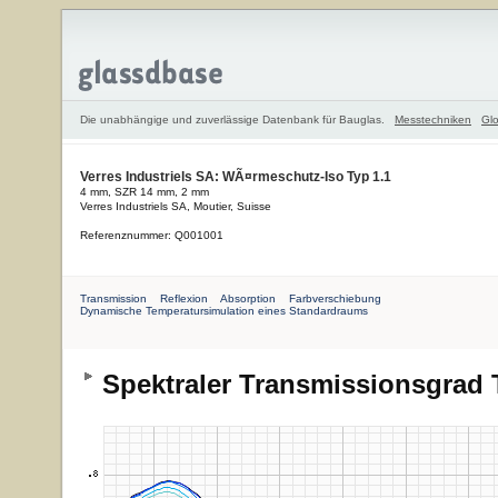
Die unabhängige und zuverlässige Datenbank für Bauglas.
Messtechniken
Glo
Verres Industriels SA: WÃ¤rmeschutz-Iso Typ 1.1
4 mm, SZR 14 mm, 2 mm
Verres Industriels SA, Moutier, Suisse
Referenznummer: Q001001
Transmission
Reflexion
Absorption
Farbverschiebung
Dynamische Temperatursimulation eines Standardraums
Spektraler Transmissionsgrad