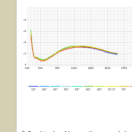
15°
30°
45°
50°
55°
60°
65°
67.5°
70°