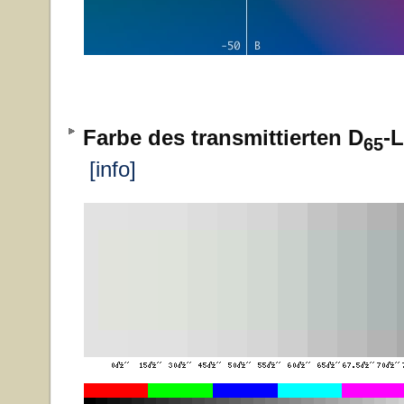
Farbe des transmittierten D
-L
65
[info]