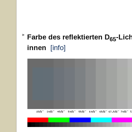
Farbe des reflektierten D
-Lic
65
innen
[info]