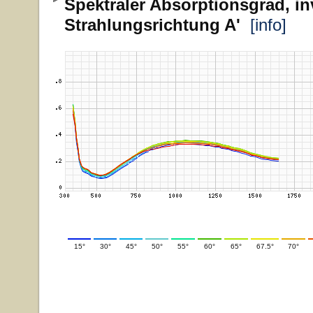
Spektraler Absorptionsgrad, in
Strahlungsrichtung A'
[info]
15°
30°
45°
50°
55°
60°
65°
67.5°
70°