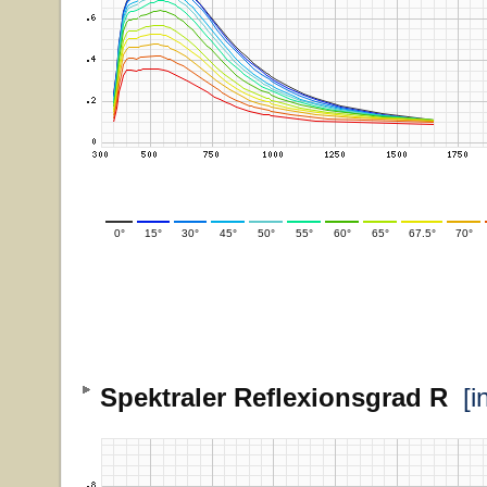
0°
15°
30°
45°
50°
55°
60°
65°
67.5°
70°
Spektraler Reflexionsgrad R
[i