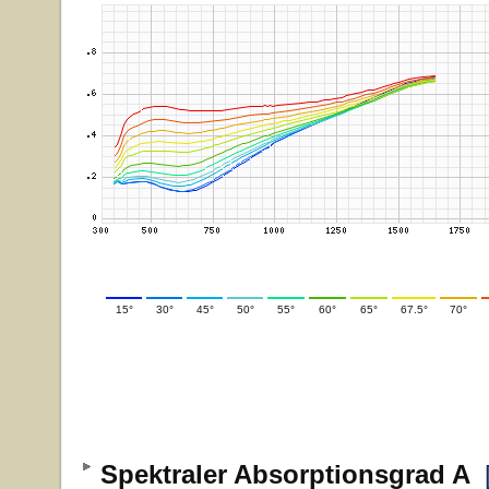
15°
30°
45°
50°
55°
60°
65°
67.5°
70°
Spektraler Absorptionsgrad A