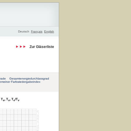
Deutsch
Français
English
Zur Gläserliste
rade
Gesamtenergiedurchlassgrad
gemeiner Farbwiedergabeindex
 T
, T
, T
/T
e
v
e
v