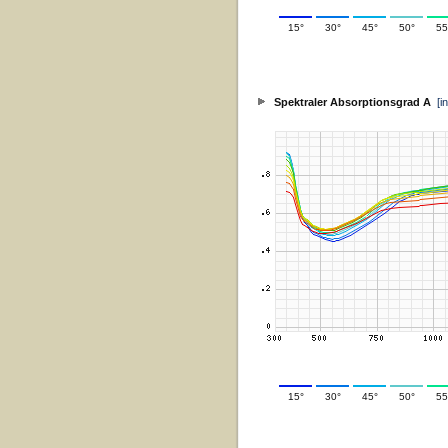
15°
30°
45°
50°
55
Spektraler Absorptionsgrad A
[i
15°
30°
45°
50°
55