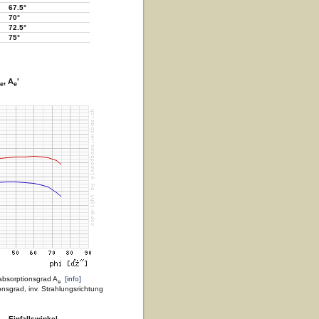
67.5°
70°
72.5°
75°
, A
'
e
e
absorptionsgrad A
[info]
e
nsgrad, inv. Strahlungsrichtung
Einfallswinkel