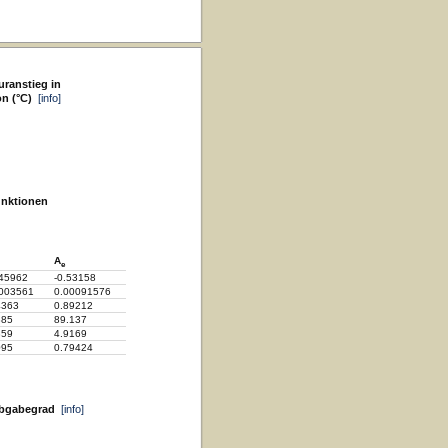
ranstieg in
on (°C)
[info]
unktionen
A
e
045962
-0.53158
0003561
0.00091576
4363
0.89212
385
89.137
359
4.9169
095
0.79424
abgabegrad
[info]