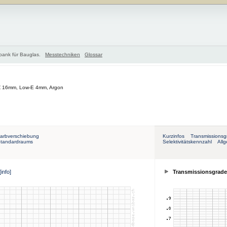
nbank für Bauglas.
Messtechniken
Glossar
Z 16mm, Low-E 4mm, Argon
arbverschiebung
Kurzinfos
Transmissionsg
Standardraums
Selektivitätskennzahl
All
[info]
Transmissionsgrade