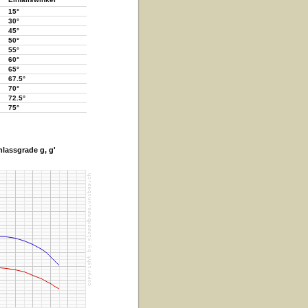
15°
30°
45°
50°
55°
60°
65°
67.5°
70°
72.5°
75°
lassgrade g, g'