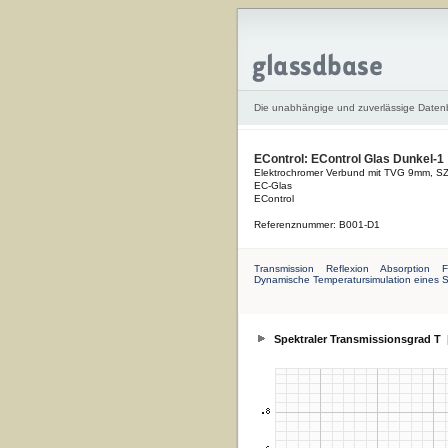
Die unabhängige und zuverlässige Date
EControl: EControl Glas Dunkel-1
Elektrochromer Verbund mit TVG 9mm, S
EC-Glas
EControl
Referenznummer: B001-D1
Transmission
Reflexion
Absorption
F
Dynamische Temperatursimulation eines 
Spektraler Transmissionsgrad T