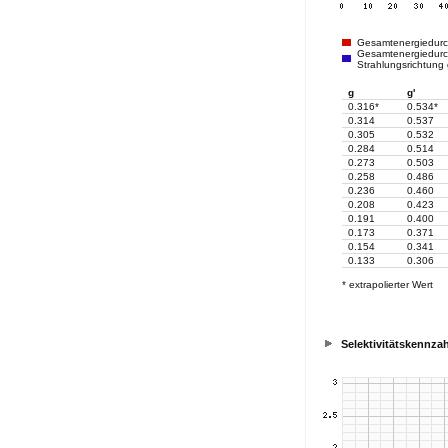
Gesamtenergiedur
Gesamtenergiedurch
Strahlungsrichtung
g
g'
0.316*
0.534*
0.314
0.537
0.305
0.532
0.284
0.514
0.273
0.503
0.258
0.486
0.236
0.460
0.208
0.423
0.191
0.400
0.173
0.371
0.154
0.341
0.133
0.306
* extrapolierter Wert
Selektivitätskennzah