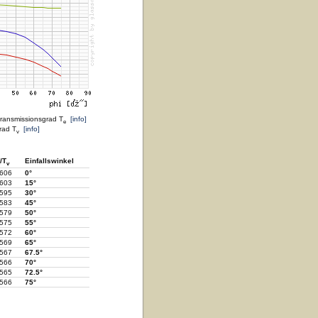
transmissionsgrad T
[info]
e
rad T
[info]
v
/T
Einfallswinkel
v
.606
0°
.603
15°
.595
30°
.583
45°
.579
50°
.575
55°
.572
60°
.569
65°
.567
67.5°
.566
70°
.565
72.5°
.566
75°