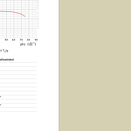
hl T
/g
v
allswinkel
°
°