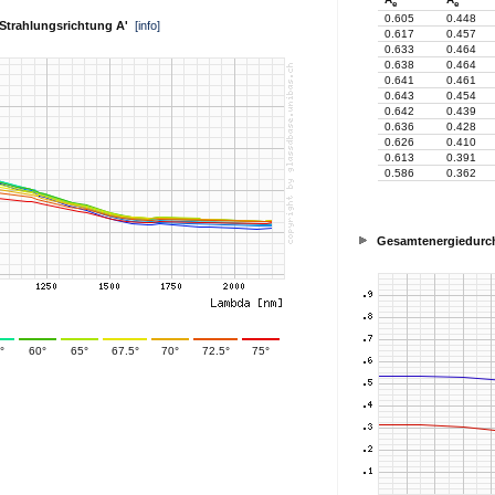
e
e
0.605
0.448
. Strahlungsrichtung A'
[info]
0.617
0.457
0.633
0.464
0.638
0.464
0.641
0.461
0.643
0.454
0.642
0.439
0.636
0.428
0.626
0.410
0.613
0.391
0.586
0.362
Gesamtenergiedurch
°
60°
65°
67.5°
70°
72.5°
75°