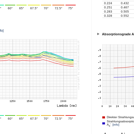
0.224
0.432
0.251
0.467
°
60°
65°
67.5°
70°
72.5°
75°
0.283
0.505
0.328
0.552
nfo]
Absorptionsgrade A
Direkter Strahlungs
°
60°
65°
67.5°
70°
72.5°
75°
Strahlungsabsorptio
A
'
[info]
e
A
A
'