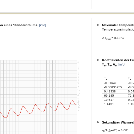
on eines Standardraums
[info]
Maximaler Temperatu
Temperatursimulati
ΔT
= 8.18°C
max
Koeffizienten der F
T
, T
, A
[info]
e
v
e
T
T
e
v
-0.01649
-0.
-0.00035755
-0.
0.41338
0.5
69.185
72.
10.617
9.9
1.4451
1.1
Sekundärer Wärme
q
/A
(φ=0°) = 0.081
i
e