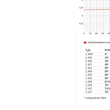
Selektivitätskennza
T
/g
Einf
v
1.399*
0°
1.400
15°
1.406
30°
1.407
45°
1.401
50°
1.389
55°
1.363
60°
1.320
65°
1.289
67.5
1.249
70°
1.197
72.5
1.137
75°
* extrapolierter Wert