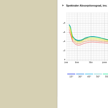
Spektraler Absorptionsgrad, inv
15°
30°
45°
50°
55