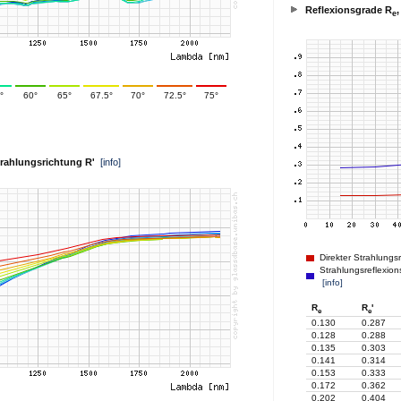
Reflexionsgrade R
,
e
°
60°
65°
67.5°
70°
72.5°
75°
Strahlungsrichtung R'
[info]
Direkter Strahlungs
Strahlungsreflexion
[info]
R
R
'
e
e
0.130
0.287
0.128
0.288
0.135
0.303
0.141
0.314
0.153
0.333
0.172
0.362
0.202
0.404