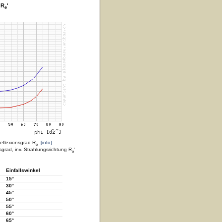
 R
'
e
reflexionsgrad R
[info]
e
sgrad, inv. Strahlungsrichtung R
'
e
Einfallswinkel
15°
30°
45°
50°
55°
60°
65°