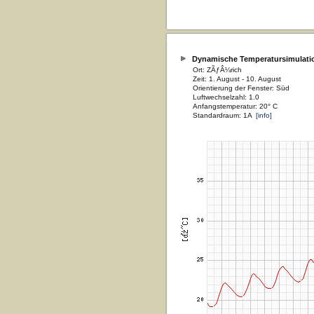
Dynamische Temperatursimulati
Ort: ZÃƒÂ¼rich
Zeit: 1. August - 10. August
Orientierung der Fenster: Süd
Luftwechselzahl: 1.0
Anfangstemperatur: 20° C
Standardraum: 1A
[info]