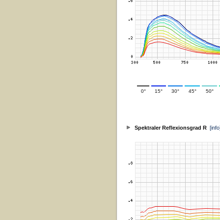
0°
15°
30°
45°
50°
Spektraler Reflexionsgrad R
[info