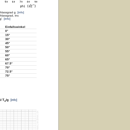
chlassgrad g
[info]
lassgrad, inv.
 g'
[info]
Einfallswinkel
0°
15°
30°
45°
50°
55°
60°
65°
67.5°
70°
72.5°
75°
l T
/g
[info]
v