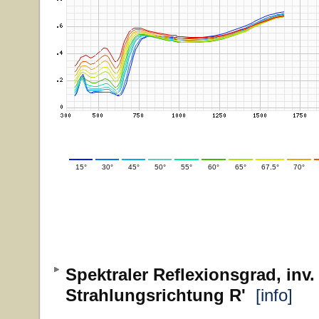
15°
30°
45°
50°
55°
60°
65°
67.5°
70°
Spektraler Reflexionsgrad, inv.
Strahlungsrichtung R'
[info]