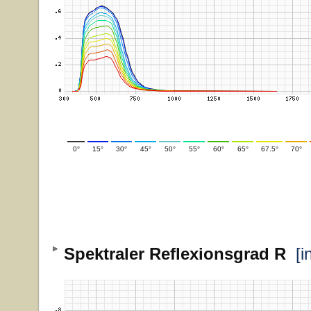
0°
15°
30°
45°
50°
55°
60°
65°
67.5°
70°
Spektraler Reflexionsgrad R
[i