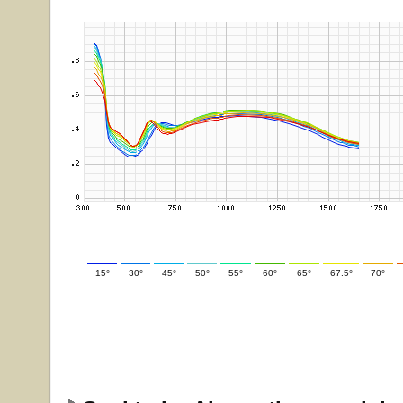
15°
30°
45°
50°
55°
60°
65°
67.5°
70°