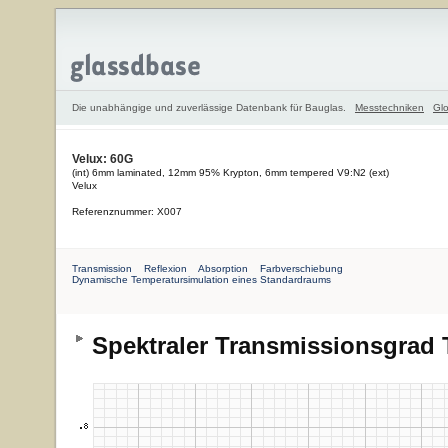
Die unabhängige und zuverlässige Datenbank für Bauglas.
Messtechniken
Glo
Velux: 60G
(int) 6mm laminated, 12mm 95% Krypton, 6mm tempered V9:N2 (ext)
Velux
Referenznummer: X007
Transmission
Reflexion
Absorption
Farbverschiebung
Dynamische Temperatursimulation eines Standardraums
Spektraler Transmissionsgrad