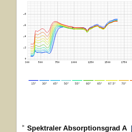
15°
30°
45°
50°
55°
60°
65°
67.5°
70°
Spektraler Absorptionsgrad A