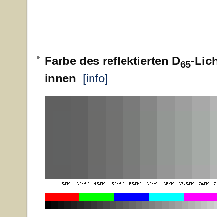
Farbe des reflektierten D
-Lic
65
innen
[info]