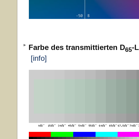
Farbe des transmittierten D
-L
65
[info]