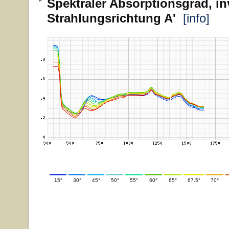
Spektraler Absorptionsgrad, in
Strahlungsrichtung A'
[info]
15°
30°
45°
50°
55°
60°
65°
67.5°
70°