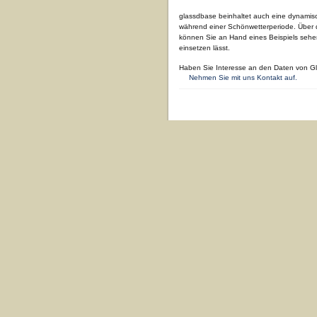
glassdbase beinhaltet auch eine dynamis
während einer Schönwetterperiode. Über
können Sie an Hand eines Beispiels sehen,
einsetzen lässt.
Haben Sie Interesse an den Daten von Glä
Nehmen Sie mit uns Kontakt auf.