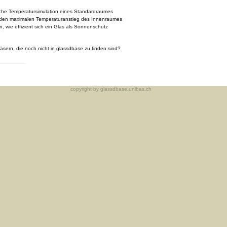
che Temperatursimulation eines Standardraumes
 den maximalen Temperaturanstieg des Innenraumes
 wie effizient sich ein Glas als Sonnenschutz
sern, die noch nicht in glassdbase zu finden sind?
copyright by glassdbase.unibas.ch