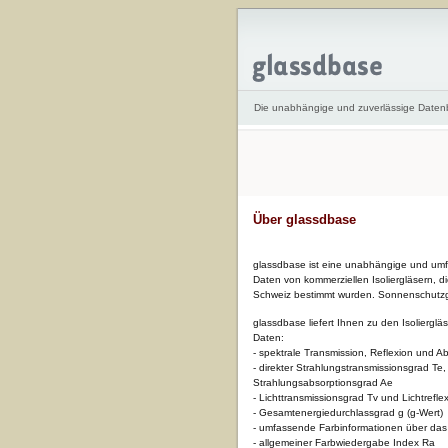
Die unabhängige und zuverlässige Daten
Über glassdbase
glassdbase ist eine unabhängige und umf
Daten von kommerziellen Isoliergläsern, die
Schweiz bestimmt wurden. Sonnenschutzgl
glassdbase liefert Ihnen zu den Isolierg
Daten:
- spektrale Transmission, Reflexion und A
- direkter Strahlungstransmissionsgrad Te,
Strahlungsabsorptionsgrad Ae
- Lichttransmissionsgrad Tv und Lichtrefl
- Gesamtenergiedurchlassgrad g (g-Wert)
- umfassende Farbinformationen über das tr
- allgemeiner Farbwiedergabe Index Ra