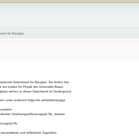
bank für Bauglas
assende Datenbank für Bauglas. Sie finden hier
 am Institut für Physik der Universität Basel,
äser stehen in dieser Datenbank im Vordergrund.
läsern unter anderem folgende winkelabhängige
bsorption
 direkter Strahlungsreflexionsgrad Re, direkter
exionsgrad Rv
ansmittierte und reflektierte Tageslicht